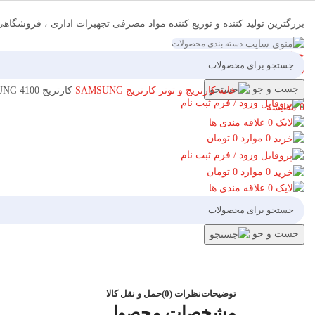
بزرگترین تولید کننده و توزیع کننده مواد مصرفی تجهیزات اداری ، فروشگاه
دسته بندی محصولات
09137928571
خط ویژه پشتیبانی
فهرست
جست و جو
خانه
کارتریج و تونر
کارتریج SAMSUNG
کارتریج SAMSUNG 4100
ورود / فرم ثبت نام
0
مقایسه
0
علاقه مندی ها
برای بزرگنمایی کلیک کنید
0
موارد
0
تومان
ورود / فرم ثبت نام
0
موارد
0
تومان
0
علاقه مندی ها
جست و جو
توضیحات
نظرات (0)
حمل و نقل کالا
مشخصات محصول