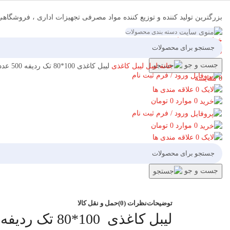
بزرگترین تولید کننده و توزیع کننده مواد مصرفی تجهیزات اداری ، فروشگاه
دسته بندی محصولات
09137928571
خط ویژه پشتیبانی
فهرست
جست و جو
خانه
لیبل
لیبل کاغذی
لیبل کاغذی 100*80 تک ردیفه 500 عددی
ورود / فرم ثبت نام
0
مقایسه
0
علاقه مندی ها
برای بزرگنمایی کلیک کنید
0
موارد
0
تومان
ورود / فرم ثبت نام
0
موارد
0
تومان
0
علاقه مندی ها
جست و جو
توضیحات
نظرات (0)
حمل و نقل کالا
لیبل کاغذی 100*80 تک ردیفه 500 عددی