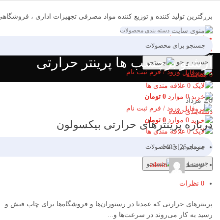
بزرگترین تولید کننده و توزیع کننده مواد مصرفی تجهیزات اداری ، فروشگاه
دسته بندی محصولات
09137928571
خط ویژه پشتیبانی
فهرست
آرشیو برچسب ها پرینتر حرارتی
جست و جو
ورود / فرم ثبت نام
0
مقایسه
0
علاقه مندی ها
0
موارد
0
تومان
26
مرداد
ورود / فرم ثبت نام
دسته‌بندی نشده
0
موارد
0
تومان
درباره پرینترهای حرارتی بیکسولون
0
علاقه مندی ها
مرداد 26, 1403
جست و جو
توسط
admin
0
نظرات
پرینترهای حرارتی که عمدتا در رستوران‌ها و فروشگاه‌ها برای چاپ فیش و
رسید به کار می‌روند در سرعت‌ها و...