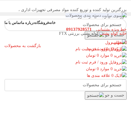
بزرگترین تولید کننده و توزیع کننده مواد مصرفی تجهیزات اداری ،
دسته بندی محصولات
فروشگاهی و بانکی در کشور
خانه
فروشگاه
درباره ما
تماس با ما
09137928571
خط ویژه پشتیبانی
خانه
کوله پشتی
کوله پشتی برزنتی FTX
جست و جو
فهرست
0
مقایسه
بازگشت به محصولات
0
علاقه مندی ها
ورود / فرم ثبت نام
0
موارد
0
تومان
ناموجود
ورود / فرم ثبت نام
0
موارد
0
تومان
0
علاقه مندی ها
جست و جو