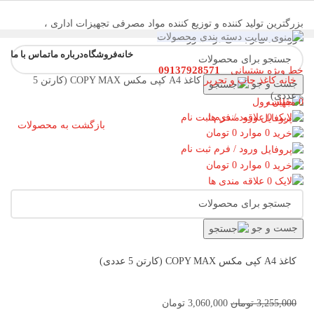
بزرگترین تولید کننده و توزیع کننده مواد مصرفی تجهیزات اداری ،
دسته بندی محصولات
فروشگاهی و بانکی در کشور
خانه
فروشگاه
درباره ما
تماس با ما
09137928571
خط ویژه پشتیبانی
خانه
کاغذ چاپ و تحریر
کاغذ A4 کپی مکس COPY MAX (کارتن 5
جست و جو
فهرست
عددی)
0
مقایسه
0
علاقه مندی ها
ورود / فرم ثبت نام
بازگشت به محصولات
0
موارد
0
تومان
ورود / فرم ثبت نام
فروش!
ناموجود
0
موارد
0
تومان
0
علاقه مندی ها
برای بزرگنمایی کلیک کنید
جست و جو
کاغذ A4 کپی مکس COPY MAX (کارتن 5 عددی)
3,255,000
تومان
3,060,000
تومان