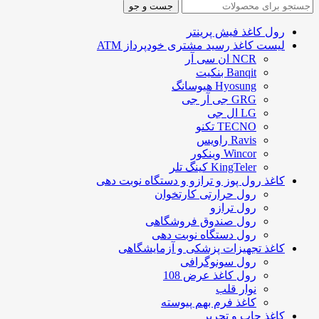
جست و جو
رول کاغذ فیش پرینتر
لیست کاغذ رسید مشتری خودپرداز ATM
NCR ان سی آر
Banqit بنکیت
Hyosung هیوسانگ
GRG جی آر جی
LG ال جی
TECNO تکنو
Ravis راویس
Wincor وینکور
KingTeler کینگ تلر
کاغذ رول پوز و ترازو و دستگاه نوبت دهی
رول حرارتی کارتخوان
رول ترازو
رول صندوق فروشگاهی
رول دستگاه نوبت دهی
کاغذ تجهیزات پزشکی و آزمایشگاهی
رول سونوگرافی
رول کاغذ عرض 108
نوار قلب
کاغذ فرم بهم پیوسته
کاغذ چاپ و تحریر