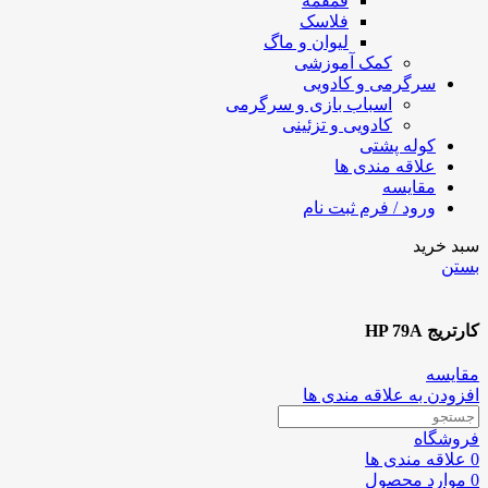
قمقمه
فلاسک
لیوان و ماگ
کمک آموزشی
سرگرمی و کادویی
اسباب بازی و سرگرمی
کادویی و تزئینی
کوله پشتی
علاقه مندی ها
مقایسه
ورود / فرم ثبت نام
سبد خرید
بستن
کارتریج HP 79A
مقایسه
افزودن به علاقه مندی ها
فروشگاه
0
علاقه مندی ها
0
موارد
محصول