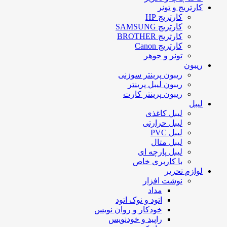
کارتریج و تونر
کارتریج HP
کارتریج SAMSUNG
کارتریج BROTHER
کارتریج Canon
تونر و جوهر
ریبون
ریبون پرینتر سوزنی
ریبون لیبل پرینتر
ریبون پرینتر کارت
لیبل
لیبل کاغذی
لیبل حرارتی
لیبل PVC
لیبل متال
لیبل پارچه ای
با کاربری خاص
لوازم تحریر
نوشت افزار
مداد
اتود و نوک اتود
خودکار و روان نویس
راپید و خودنویس