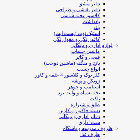
دفتر مشق
دفتر نقاشی و طراحی
کلاسور تخته شاسی
یادداشت
پلنر
استیک نوت (پست ایت)
کاغذ رنگی و مقوا رنگی
لوازم اداری و بایگانی
ماشین حساب
قیچی و کاتر
پانچ و منگنه (ماشین دوخت)
انواع چسب
کلر بوک و کلاسور 4 حلقه و کاور
زونکن و پوشه
استامپ و جوهر
تخته سیاه و وایت برد
پاکت
طلق و شیرازه
دسته فاکتور و کاربن
دفاتر اداری و بایگانی
ست اداری
ظروف مدرسه و باشگاه
ظرف غذا