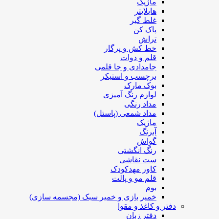
ماژیک
هایلایتر
غلط گیر
پاک کن
تراش
خط کش و پرگار
قلم و دوات
جامدادی و جا قلمی
برچسب و استیکر
بوک مارک
لوازم رنگ آمیزی
مداد رنگی
مداد شمعی (پاستل)
ماژیک
آبرنگ
گواش
رنگ انگشتی
ست نقاشی
کاور مهدکودک
قلم مو و پالت
بوم
خمیر بازی و خمیر سبک (مجسمه سازی)
دفتر و کاغذ و مقوا
دفتر زبان