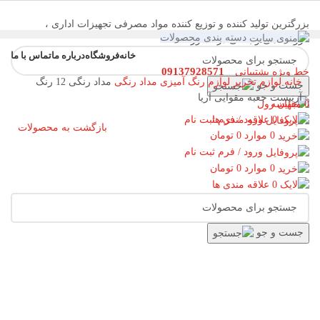
بزرگترین تولید کننده و توزیع کننده مواد مصرفی تجهیزات اداری ،
دسته بندی محصولات
فروشگاهی و بانکی در کشور
خانه
فروشگاه
درباره ما
تماس با ما
09137928571
خط ویژه پشتیبانی
خانه
لوازم تحریر
لوازم رنگ آمیزی
مداد رنگی
مداد رنگی 12 رنگ
جست و جو
فهرست
آرتیست جعبه مقوایی آریا
0
مقایسه
0
علاقه مندی ها
ورود / فرم ثبت نام
بازگشت به محصولات
0
موارد
0
تومان
ورود / فرم ثبت نام
0
موارد
0
تومان
0
علاقه مندی ها
جست و جو
برای بزرگنمایی کلیک کنید