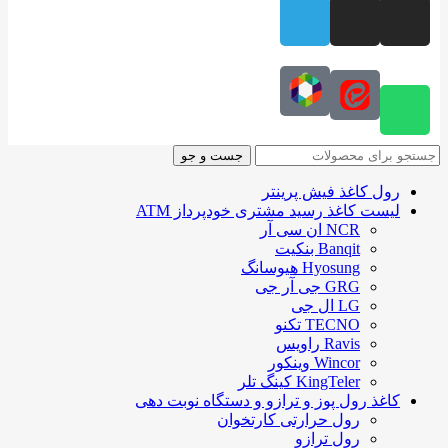
جست و جو
رول کاغذ فیش پرینتر
لیست کاغذ رسید مشتری خودپرداز ATM
NCR ان سی آر
Banqit بنکیت
Hyosung هیوسانگ
GRG جی آر جی
LG ال جی
TECNO تکنو
Ravis راویس
Wincor وینکور
KingTeler کینگ تلر
کاغذ رول پوز و ترازو و دستگاه نوبت دهی
رول حرارتی کارتخوان
رول ترازو