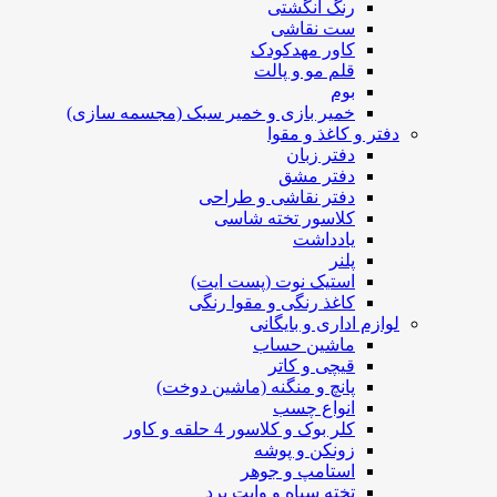
رنگ انگشتی
ست نقاشی
کاور مهدکودک
قلم مو و پالت
بوم
خمیر بازی و خمیر سبک (مجسمه سازی)
دفتر و کاغذ و مقوا
دفتر زبان
دفتر مشق
دفتر نقاشی و طراحی
کلاسور تخته شاسی
یادداشت
پلنر
استیک نوت (پست ایت)
کاغذ رنگی و مقوا رنگی
لوازم اداری و بایگانی
ماشین حساب
قیچی و کاتر
پانچ و منگنه (ماشین دوخت)
انواع چسب
کلر بوک و کلاسور 4 حلقه و کاور
زونکن و پوشه
استامپ و جوهر
تخته سیاه و وایت برد