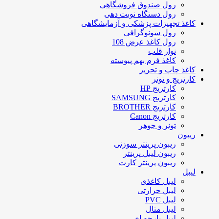
رول صندوق فروشگاهی
رول دستگاه نوبت دهی
کاغذ تجهیزات پزشکی و آزمایشگاهی
رول سونوگرافی
رول کاغذ عرض 108
نوار قلب
کاغذ فرم بهم پیوسته
کاغذ چاپ و تحریر
کارتریج و تونر
کارتریج HP
کارتریج SAMSUNG
کارتریج BROTHER
کارتریج Canon
تونر و جوهر
ریبون
ریبون پرینتر سوزنی
ریبون لیبل پرینتر
ریبون پرینتر کارت
لیبل
لیبل کاغذی
لیبل حرارتی
لیبل PVC
لیبل متال
لیبل پارچه ای