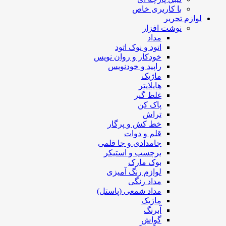
با کاربری خاص
لوازم تحریر
نوشت افزار
مداد
اتود و نوک اتود
خودکار و روان نویس
راپید و خودنویس
ماژیک
هایلایتر
غلط گیر
پاک کن
تراش
خط کش و پرگار
قلم و دوات
جامدادی و جا قلمی
برچسب و استیکر
بوک مارک
لوازم رنگ آمیزی
مداد رنگی
مداد شمعی (پاستل)
ماژیک
آبرنگ
گواش