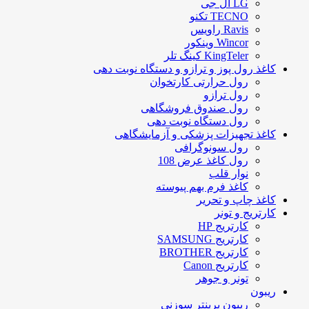
LG ال جی
TECNO تکنو
Ravis راویس
Wincor وینکور
KingTeler کینگ تلر
کاغذ رول پوز و ترازو و دستگاه نوبت دهی
رول حرارتی کارتخوان
رول ترازو
رول صندوق فروشگاهی
رول دستگاه نوبت دهی
کاغذ تجهیزات پزشکی و آزمایشگاهی
رول سونوگرافی
رول کاغذ عرض 108
نوار قلب
کاغذ فرم بهم پیوسته
کاغذ چاپ و تحریر
کارتریج و تونر
کارتریج HP
کارتریج SAMSUNG
کارتریج BROTHER
کارتریج Canon
تونر و جوهر
ریبون
ریبون پرینتر سوزنی