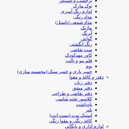
برچسب و استیکر
بوک مارک
لوازم رنگ آمیزی
مداد رنگی
مداد شمعی (پاستل)
ماژیک
آبرنگ
گواش
رنگ انگشتی
ست نقاشی
کاور مهدکودک
قلم مو و پالت
بوم
خمیر بازی و خمیر سبک (مجسمه سازی)
دفتر و کاغذ و مقوا
دفتر زبان
دفتر مشق
دفتر نقاشی و طراحی
کلاسور تخته شاسی
یادداشت
پلنر
استیک نوت (پست ایت)
کاغذ رنگی و مقوا رنگی
لوازم اداری و بایگانی