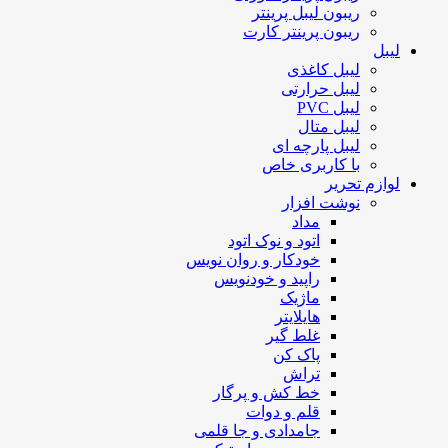
ریبون لیبل پرینتر
ریبون پرینتر کارت
لیبل
لیبل کاغذی
لیبل حرارتی
لیبل PVC
لیبل متال
لیبل پارچه ای
با کاربری خاص
لوازم تحریر
نوشت افزار
مداد
اتود و نوک اتود
خودکار و روان نویس
راپید و خودنویس
ماژیک
هایلایتر
غلط گیر
پاک کن
تراش
خط کش و پرگار
قلم و دوات
جامدادی و جا قلمی