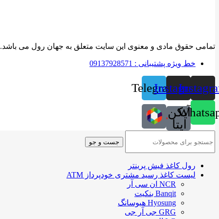
تمامی حقوق مادی و معنوی این سایت متعلق به جهان رول می باشد.
خط ویژه پشتیبانی : 09137928571
Telegram
Instagram
Instagr
Whatsa
آیکن
ایتا
جست و جو
رول کاغذ فیش پرینتر
لیست کاغذ رسید مشتری خودپرداز ATM
NCR ان سی آر
Banqit بنکیت
Hyosung هیوسانگ
GRG جی آر جی